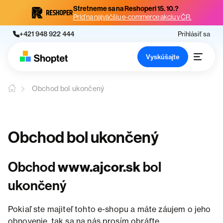
Stretneme sa na Reshoperi 15. 10.?
Príď na najväčšiu e-commerce akciu v ČR.
+421 948 922 444
Prihlásiť sa
Vyskúšajte
Obchod bol ukončený
Obchod bol ukončený
Obchod
www.ajcor.sk
bol
ukončený
Pokiaľ ste majiteľ tohto e-shopu a máte záujem o jeho
obnovenie, tak sa na nás prosím obráťte.