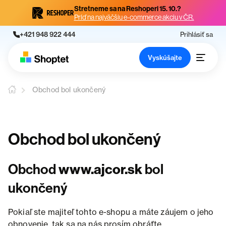
Stretneme sa na Reshoperi 15. 10.?
Príď na najväčšiu e-commerce akciu v ČR.
+421 948 922 444
Prihlásiť sa
Vyskúšajte
Obchod bol ukončený
Obchod bol ukončený
Obchod
www.ajcor.sk
bol
ukončený
Pokiaľ ste majiteľ tohto e-shopu a máte záujem o jeho
obnovenie, tak sa na nás prosím obráťte.