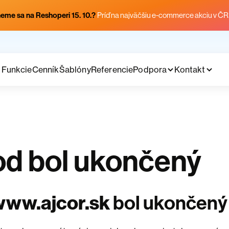
eme sa na Reshoperi 15. 10.?
Príď na najväčšiu e-commerce akciu v ČR
Funkcie
Cenník
Šablóny
Referencie
Podpora
Kontakt
d bol ukončený
www.ajcor.sk
bol ukončený