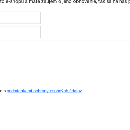
ohto e-shopu a máte záujem o jeho obnovenie, tak sa na nás 
te s
podmienkami ochrany osobných údajov
.