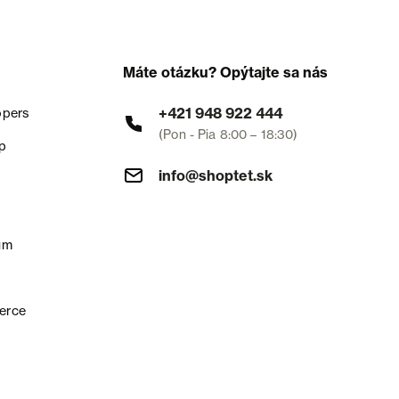
Máte otázku? Opýtajte sa nás
+421 948 922 444
opers
(Pon - Pia 8:00 – 18:30)
p
info@shoptet.sk
um
erce