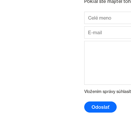
Pokiaľ ste majiteľ t
Vložením správy súhlasí
Odoslať