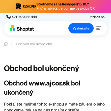
Stretneme sa na Reshoperi 15. 10.?
Príď na najväčšiu e-commerce akciu v ČR.
+421 948 922 444
Prihlásiť sa
Vyskúšajte
Obchod bol ukončený
Obchod bol ukončený
Obchod
www.ajcor.sk
bol
ukončený
Pokiaľ ste majiteľ tohto e-shopu a máte záujem o jeho
obnovenie, tak sa na nás prosím obráťte.