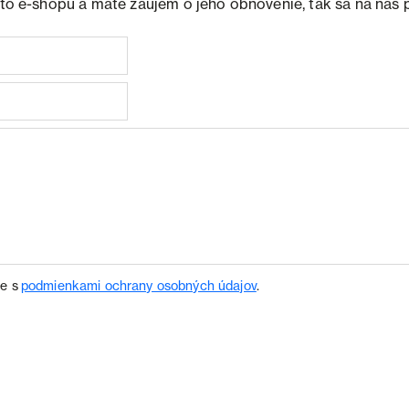
ohto e-shopu a máte záujem o jeho obnovenie, tak sa na nás 
te s
podmienkami ochrany osobných údajov
.