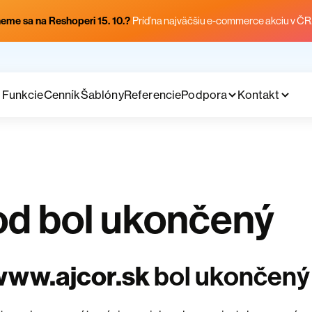
eme sa na Reshoperi 15. 10.?
Príď na najväčšiu e-commerce akciu v ČR
Funkcie
Cenník
Šablóny
Referencie
Podpora
Kontakt
d bol ukončený
www.ajcor.sk
bol ukončený