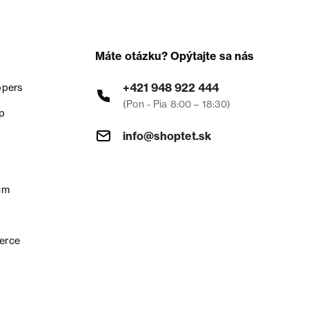
Máte otázku? Opýtajte sa nás
+421 948 922 444
opers
(Pon - Pia 8:00 – 18:30)
p
info@shoptet.sk
um
erce