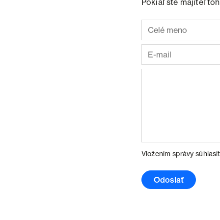
Pokiaľ ste majiteľ t
Vložením správy súhlasí
Odoslať