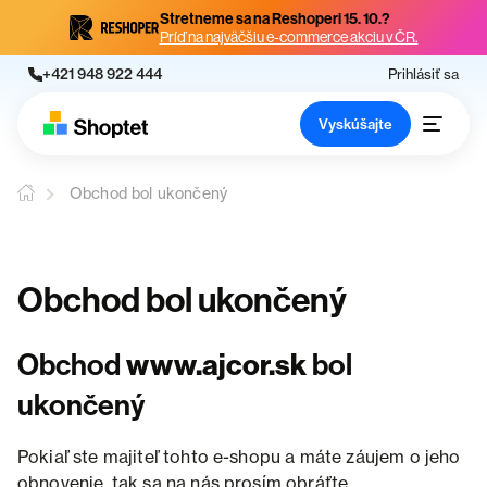
Stretneme sa na Reshoperi 15. 10.?
Príď na najväčšiu e-commerce akciu v ČR.
+421 948 922 444
Prihlásiť sa
Vyskúšajte
Obchod bol ukončený
Obchod bol ukončený
Obchod
www.ajcor.sk
bol
ukončený
Pokiaľ ste majiteľ tohto e-shopu a máte záujem o jeho
obnovenie, tak sa na nás prosím obráťte.