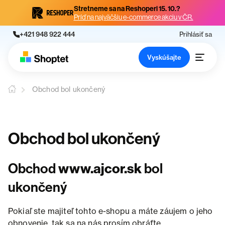
Stretneme sa na Reshoperi 15. 10.?
Príď na najväčšiu e-commerce akciu v ČR.
+421 948 922 444
Prihlásiť sa
Vyskúšajte
Obchod bol ukončený
Obchod bol ukončený
Obchod
www.ajcor.sk
bol
ukončený
Pokiaľ ste majiteľ tohto e-shopu a máte záujem o jeho
obnovenie, tak sa na nás prosím obráťte.