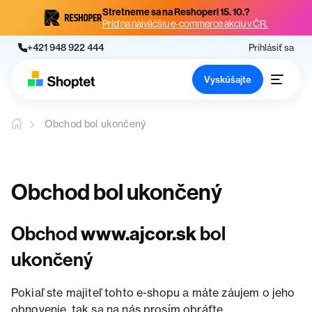
Stretneme sa na Reshoperi 15. 10.?
Príď na najväčšiu e-commerce akciu v ČR.
+421 948 922 444
Prihlásiť sa
Vyskúšajte
Obchod bol ukončený
Obchod bol ukončený
Obchod
www.ajcor.sk
bol
ukončený
Pokiaľ ste majiteľ tohto e-shopu a máte záujem o jeho
obnovenie, tak sa na nás prosím obráťte.