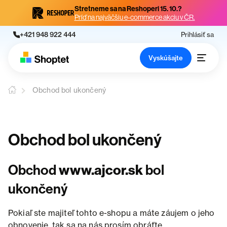
Stretneme sa na Reshoperi 15. 10.?
Príď na najväčšiu e-commerce akciu v ČR.
+421 948 922 444
Prihlásiť sa
Vyskúšajte
Obchod bol ukončený
Obchod bol ukončený
Obchod
www.ajcor.sk
bol
ukončený
Pokiaľ ste majiteľ tohto e-shopu a máte záujem o jeho
obnovenie, tak sa na nás prosím obráťte.