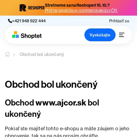
Stretneme sa na Reshoperi 15. 10.?
Príď na najväčšiu e-commerce akciu v ČR.
+421 948 922 444
Prihlásiť sa
Vyskúšajte
Obchod bol ukončený
Obchod bol ukončený
Obchod
www.ajcor.sk
bol
ukončený
Pokiaľ ste majiteľ tohto e-shopu a máte záujem o jeho
obnovenie, tak sa na nás prosím obráťte.