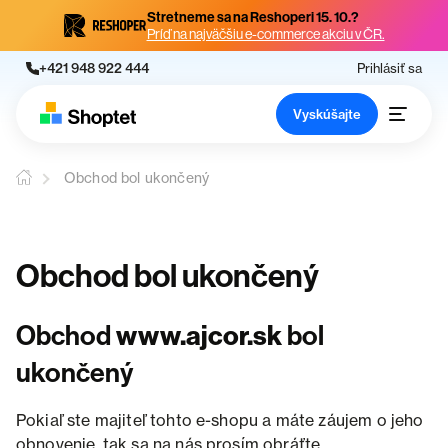
Stretneme sa na Reshoperi 15. 10.?
Príď na najväčšiu e-commerce akciu v ČR.
+421 948 922 444
Prihlásiť sa
Vyskúšajte
Obchod bol ukončený
Obchod bol ukončený
Obchod
www.ajcor.sk
bol
ukončený
Pokiaľ ste majiteľ tohto e-shopu a máte záujem o jeho
obnovenie, tak sa na nás prosím obráťte.