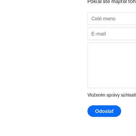
Pokiaľ ste majiteľ t
Vložením správy súhlasí
Odoslať