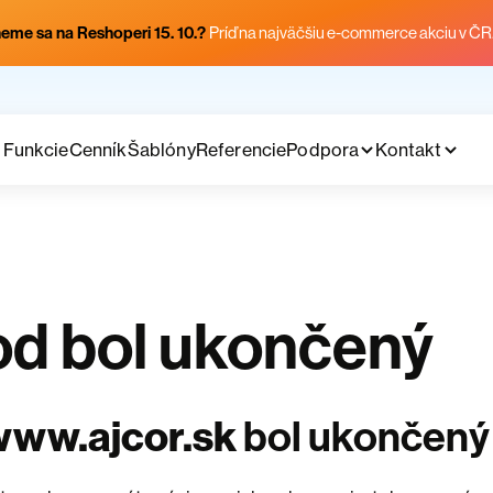
eme sa na Reshoperi 15. 10.?
Príď na najväčšiu e-commerce akciu v ČR
Funkcie
Cenník
Šablóny
Referencie
Podpora
Kontakt
d bol ukončený
www.ajcor.sk
bol ukončený