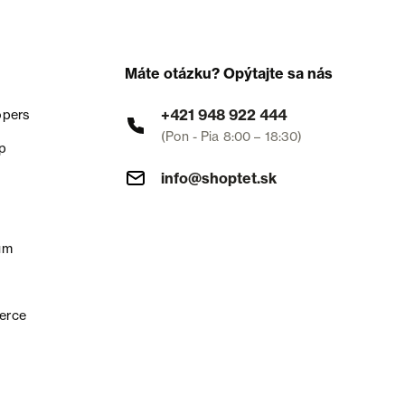
Máte otázku? Opýtajte sa nás
+421 948 922 444
opers
(Pon - Pia 8:00 – 18:30)
p
info@shoptet.sk
um
erce