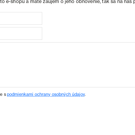
ohto e-shopu a máte záujem o jeho obnovenie, tak sa na nás 
te s
podmienkami ochrany osobných údajov
.