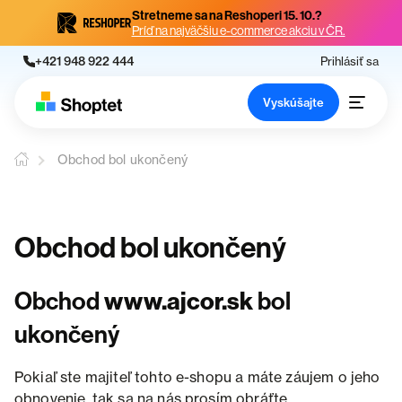
Stretneme sa na Reshoperi 15. 10.?
Príď na najväčšiu e-commerce akciu v ČR.
+421 948 922 444
Prihlásiť sa
Vyskúšajte
Obchod bol ukončený
Obchod bol ukončený
Obchod
www.ajcor.sk
bol
ukončený
Pokiaľ ste majiteľ tohto e-shopu a máte záujem o jeho
obnovenie, tak sa na nás prosím obráťte.