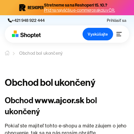
Stretneme sa na Reshoperi 15. 10.?
Príď na najväčšiu e-commerce akciu v ČR.
+421 948 922 444
Prihlásiť sa
Vyskúšajte
Obchod bol ukončený
Obchod bol ukončený
Obchod
www.ajcor.sk
bol
ukončený
Pokiaľ ste majiteľ tohto e-shopu a máte záujem o jeho
obnovenie, tak sa na nás prosím obráťte.