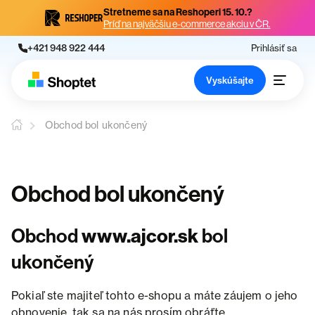
Stretneme sa na Reshoperi 15. 10.?
Príď na najväčšiu e-commerce akciu v ČR.
+421 948 922 444
Prihlásiť sa
Vyskúšajte
Obchod bol ukončený
Obchod bol ukončený
Obchod
www.ajcor.sk
bol
ukončený
Pokiaľ ste majiteľ tohto e-shopu a máte záujem o jeho
obnovenie, tak sa na nás prosím obráťte.