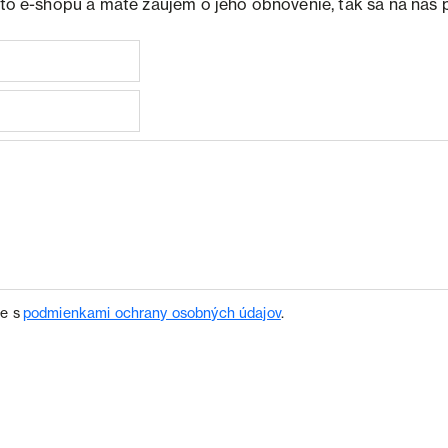
ohto e-shopu a máte záujem o jeho obnovenie, tak sa na nás 
te s
podmienkami ochrany osobných údajov
.