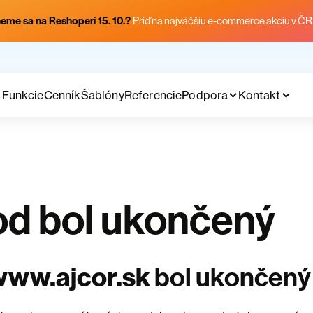
eme sa na Reshoperi 15. 10.?
Príď na najväčšiu e-commerce akciu v ČR
Funkcie
Cenník
Šablóny
Referencie
Podpora
Kontakt
d bol ukončený
www.ajcor.sk
bol ukončený