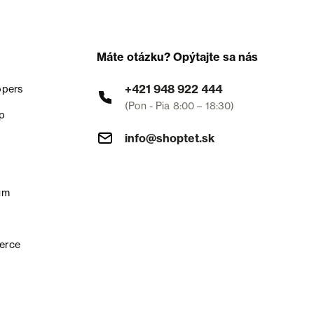
Máte otázku? Opýtajte sa nás
+421 948 922 444
opers
(Pon - Pia 8:00 – 18:30)
p
info@shoptet.sk
um
erce