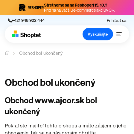
Stretneme sa na Reshoperi 15. 10.?
Príď na najväčšiu e-commerce akciu v ČR.
+421 948 922 444
Prihlásiť sa
Vyskúšajte
Obchod bol ukončený
Obchod bol ukončený
Obchod
www.ajcor.sk
bol
ukončený
Pokiaľ ste majiteľ tohto e-shopu a máte záujem o jeho
obnovenie, tak sa na nás prosím obráťte.