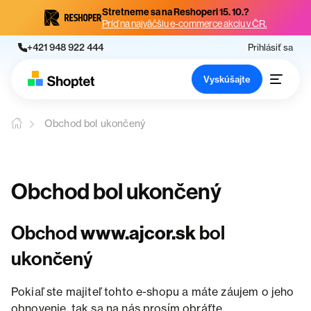
Stretneme sa na Reshoperi 15. 10.?
Príď na najväčšiu e-commerce akciu v ČR.
+421 948 922 444
Prihlásiť sa
Vyskúšajte
Obchod bol ukončený
Obchod bol ukončený
Obchod
www.ajcor.sk
bol
ukončený
Pokiaľ ste majiteľ tohto e-shopu a máte záujem o jeho
obnovenie, tak sa na nás prosím obráťte.