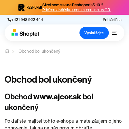
Stretneme sa na Reshoperi 15. 10.?
Príď na najväčšiu e-commerce akciu v ČR.
+421 948 922 444
Prihlásiť sa
Vyskúšajte
Obchod bol ukončený
Obchod bol ukončený
Obchod
www.ajcor.sk
bol
ukončený
Pokiaľ ste majiteľ tohto e-shopu a máte záujem o jeho
obnovenie, tak sa na nás prosím obráťte.