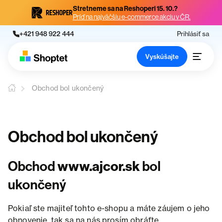
Stretneme sa na Reshoperi 15. 10.?
Príď na najväčšiu e-commerce akciu v ČR.
+421 948 922 444
Prihlásiť sa
Vyskúšajte
Obchod bol ukončený
Obchod bol ukončený
Obchod
www.ajcor.sk
bol
ukončený
Pokiaľ ste majiteľ tohto e-shopu a máte záujem o jeho
obnovenie, tak sa na nás prosím obráťte.