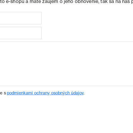
ohto e-shopu a máte záujem o jeho obnovenie, tak sa na nás 
te s
podmienkami ochrany osobných údajov
.