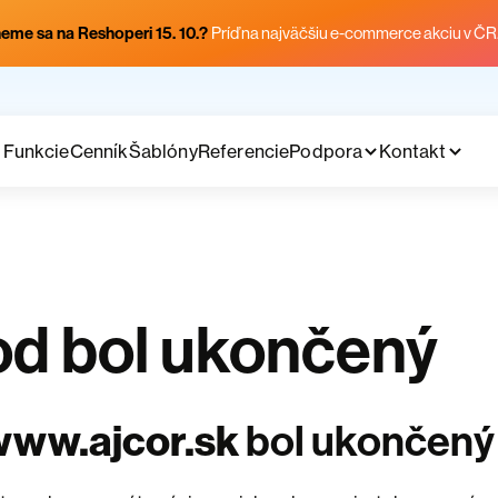
eme sa na Reshoperi 15. 10.?
Príď na najväčšiu e-commerce akciu v ČR
Funkcie
Cenník
Šablóny
Referencie
Podpora
Kontakt
d bol ukončený
www.ajcor.sk
bol ukončený