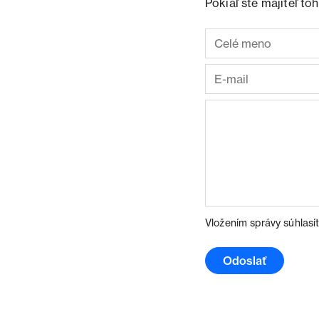
Pokiaľ ste majiteľ t
Vložením správy súhlasí
Odoslať