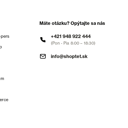
Máte otázku? Opýtajte sa nás
+421 948 922 444
opers
(Pon - Pia 8:00 – 18:30)
p
info@shoptet.sk
um
erce