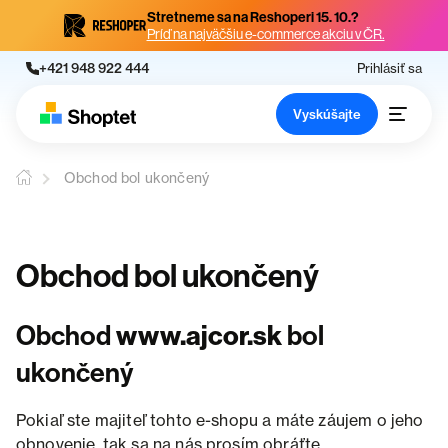
Stretneme sa na Reshoperi 15. 10.?
Príď na najväčšiu e-commerce akciu v ČR.
+421 948 922 444
Prihlásiť sa
Vyskúšajte
Obchod bol ukončený
Obchod bol ukončený
Obchod
www.ajcor.sk
bol
ukončený
Pokiaľ ste majiteľ tohto e-shopu a máte záujem o jeho
obnovenie, tak sa na nás prosím obráťte.