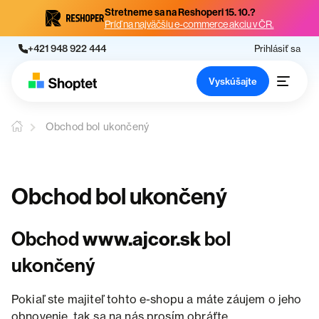
Stretneme sa na Reshoperi 15. 10.?
Príď na najväčšiu e-commerce akciu v ČR.
+421 948 922 444
Prihlásiť sa
Vyskúšajte
Obchod bol ukončený
Obchod bol ukončený
Obchod
www.ajcor.sk
bol
ukončený
Pokiaľ ste majiteľ tohto e-shopu a máte záujem o jeho
obnovenie, tak sa na nás prosím obráťte.