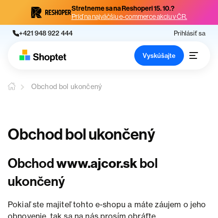
Stretneme sa na Reshoperi 15. 10.?
Príď na najväčšiu e-commerce akciu v ČR.
+421 948 922 444
Prihlásiť sa
Vyskúšajte
Obchod bol ukončený
Obchod bol ukončený
Obchod
www.ajcor.sk
bol
ukončený
Pokiaľ ste majiteľ tohto e-shopu a máte záujem o jeho
obnovenie, tak sa na nás prosím obráťte.