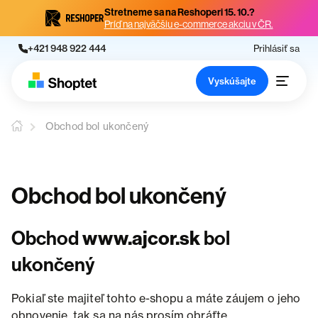
Stretneme sa na Reshoperi 15. 10.?
Príď na najväčšiu e-commerce akciu v ČR.
+421 948 922 444
Prihlásiť sa
Vyskúšajte
Obchod bol ukončený
Obchod bol ukončený
Obchod
www.ajcor.sk
bol
ukončený
Pokiaľ ste majiteľ tohto e-shopu a máte záujem o jeho
obnovenie, tak sa na nás prosím obráťte.