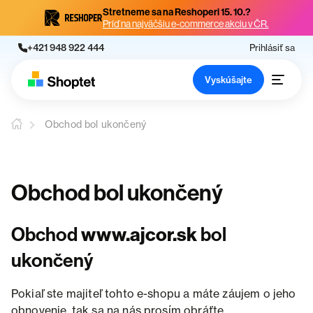
Stretneme sa na Reshoperi 15. 10.?
Príď na najväčšiu e-commerce akciu v ČR.
+421 948 922 444
Prihlásiť sa
Vyskúšajte
Obchod bol ukončený
Obchod bol ukončený
Obchod
www.ajcor.sk
bol
ukončený
Pokiaľ ste majiteľ tohto e-shopu a máte záujem o jeho
obnovenie, tak sa na nás prosím obráťte.