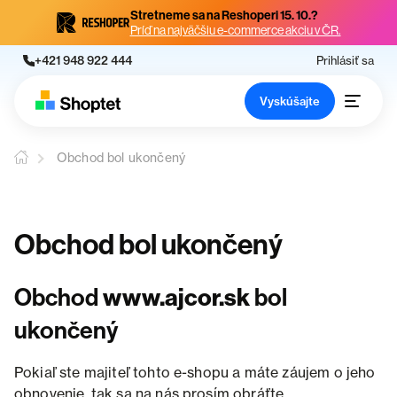
Stretneme sa na Reshoperi 15. 10.?
Príď na najväčšiu e-commerce akciu v ČR.
+421 948 922 444
Prihlásiť sa
Vyskúšajte
Obchod bol ukončený
Obchod bol ukončený
Obchod
www.ajcor.sk
bol
ukončený
Pokiaľ ste majiteľ tohto e-shopu a máte záujem o jeho
obnovenie, tak sa na nás prosím obráťte.