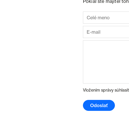
Pokiaľ ste majiteľ t
Vložením správy súhlasí
Odoslať