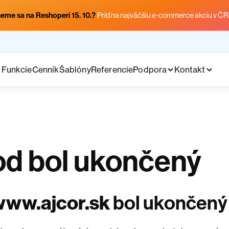
eme sa na Reshoperi 15. 10.?
Príď na najväčšiu e-commerce akciu v ČR
Funkcie
Cenník
Šablóny
Referencie
Podpora
Kontakt
d bol ukončený
www.ajcor.sk
bol ukončený