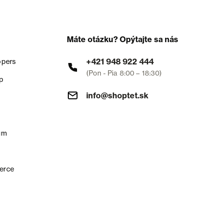
Máte otázku? Opýtajte sa nás
+421 948 922 444
opers
(Pon - Pia 8:00 – 18:30)
p
info@shoptet.sk
um
erce