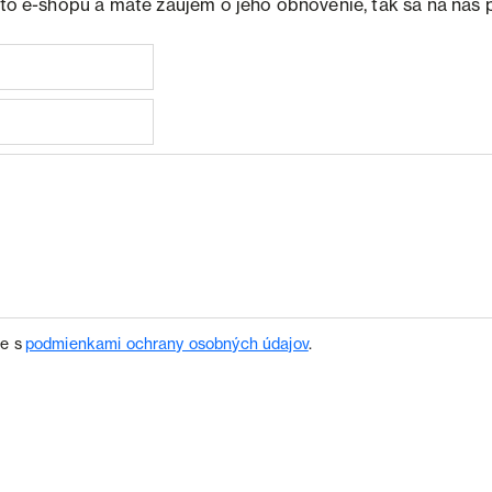
ohto e-shopu a máte záujem o jeho obnovenie, tak sa na nás 
te s
podmienkami ochrany osobných údajov
.