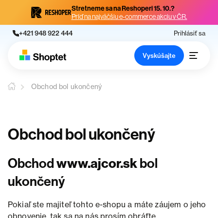
Stretneme sa na Reshoperi 15. 10.?
Príď na najväčšiu e-commerce akciu v ČR.
+421 948 922 444
Prihlásiť sa
Vyskúšajte
Obchod bol ukončený
Obchod bol ukončený
Obchod
www.ajcor.sk
bol
ukončený
Pokiaľ ste majiteľ tohto e-shopu a máte záujem o jeho
obnovenie, tak sa na nás prosím obráťte.