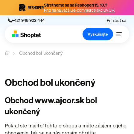
Stretneme sa na Reshoperi 15. 10.?
Príď na najväčšiu e-commerce akciu v ČR.
+421 948 922 444
Prihlásiť sa
Vyskúšajte
Obchod bol ukončený
Obchod bol ukončený
Obchod
www.ajcor.sk
bol
ukončený
Pokiaľ ste majiteľ tohto e-shopu a máte záujem o jeho
obnovenie, tak sa na nás prosím obráťte.