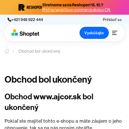
Stretneme sa na Reshoperi 15. 10.?
Príď na najväčšiu e-commerce akciu v ČR.
+421 948 922 444
Prihlásiť sa
Vyskúšajte
Obchod bol ukončený
Obchod bol ukončený
Obchod
www.ajcor.sk
bol
ukončený
Pokiaľ ste majiteľ tohto e-shopu a máte záujem o jeho
obnovenie, tak sa na nás prosím obráťte.