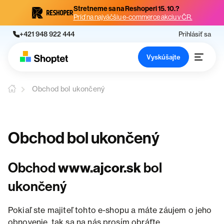
Stretneme sa na Reshoperi 15. 10.?
Príď na najväčšiu e-commerce akciu v ČR.
+421 948 922 444
Prihlásiť sa
Vyskúšajte
Obchod bol ukončený
Obchod bol ukončený
Obchod
www.ajcor.sk
bol
ukončený
Pokiaľ ste majiteľ tohto e-shopu a máte záujem o jeho
obnovenie, tak sa na nás prosím obráťte.