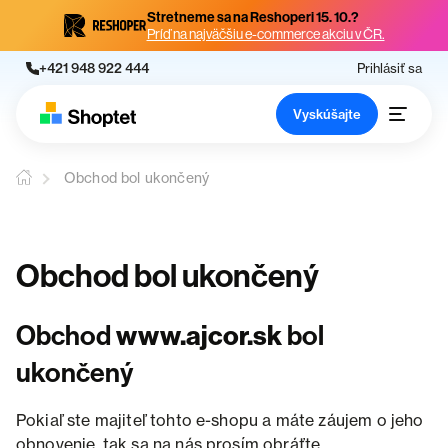
Stretneme sa na Reshoperi 15. 10.?
Príď na najväčšiu e-commerce akciu v ČR.
+421 948 922 444
Prihlásiť sa
Vyskúšajte
Obchod bol ukončený
Obchod bol ukončený
Obchod
www.ajcor.sk
bol
ukončený
Pokiaľ ste majiteľ tohto e-shopu a máte záujem o jeho
obnovenie, tak sa na nás prosím obráťte.