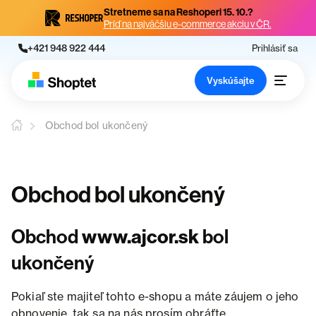
Stretneme sa na Reshoperi 15. 10.?
Príď na najväčšiu e-commerce akciu v ČR.
+421 948 922 444
Prihlásiť sa
Vyskúšajte
Obchod bol ukončený
Obchod bol ukončený
Obchod
www.ajcor.sk
bol
ukončený
Pokiaľ ste majiteľ tohto e-shopu a máte záujem o jeho
obnovenie, tak sa na nás prosím obráťte.