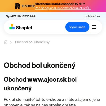
Stretneme sa na Reshoperi 15. 10.?
Príď na najväčšiu e-commerce akciu v ČR.
+421 948 922 444
Prihlásiť sa
Vyskúšajte
Obchod bol ukončený
Obchod bol ukončený
Obchod
www.ajcor.sk
bol
ukončený
Pokiaľ ste majiteľ tohto e-shopu a máte záujem o jeho
obnovenie, tak sa na nás prosím obráťte.