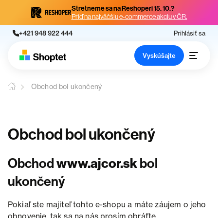
Stretneme sa na Reshoperi 15. 10.?
Príď na najväčšiu e-commerce akciu v ČR.
+421 948 922 444
Prihlásiť sa
Vyskúšajte
Obchod bol ukončený
Obchod bol ukončený
Obchod
www.ajcor.sk
bol
ukončený
Pokiaľ ste majiteľ tohto e-shopu a máte záujem o jeho
obnovenie, tak sa na nás prosím obráťte.