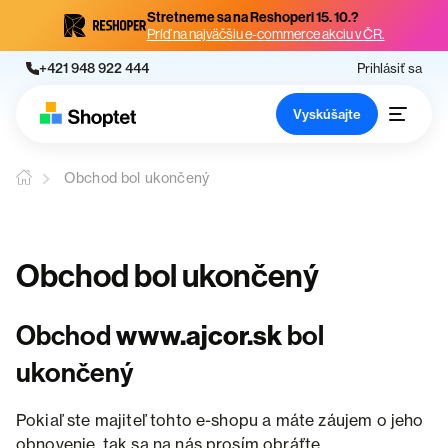
Stretneme sa na Reshoperi 15. 10.?
Príď na najväčšiu e-commerce akciu v ČR.
+421 948 922 444
Prihlásiť sa
Vyskúšajte
Obchod bol ukončený
Obchod bol ukončený
Obchod
www.ajcor.sk
bol
ukončený
Pokiaľ ste majiteľ tohto e-shopu a máte záujem o jeho
obnovenie, tak sa na nás prosím obráťte.