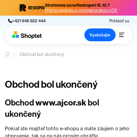
Stretneme sa na Reshoperi 15. 10.?
Príď na najväčšiu e-commerce akciu v ČR.
+421 948 922 444
Prihlásiť sa
Vyskúšajte
Obchod bol ukončený
Obchod bol ukončený
Obchod
www.ajcor.sk
bol
ukončený
Pokiaľ ste majiteľ tohto e-shopu a máte záujem o jeho
obnovenie, tak sa na nás prosím obráťte.