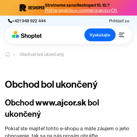
Stretneme sa na Reshoperi 15. 10.?
Príď na najväčšiu e-commerce akciu v ČR.
+421 948 922 444
Prihlásiť sa
Vyskúšajte
Obchod bol ukončený
Obchod bol ukončený
Obchod
www.ajcor.sk
bol
ukončený
Pokiaľ ste majiteľ tohto e-shopu a máte záujem o jeho
obnovenie, tak sa na nás prosím obráťte.