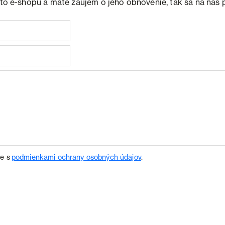
ohto e-shopu a máte záujem o jeho obnovenie, tak sa na nás 
te s
podmienkami ochrany osobných údajov
.