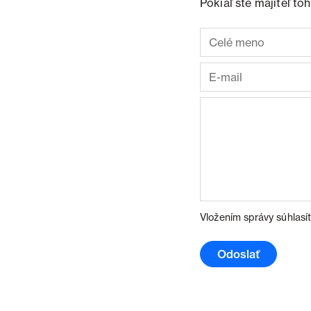
Pokiaľ ste majiteľ t
Vložením správy súhlasí
Odoslať