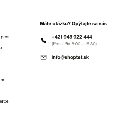
Máte otázku? Opýtajte sa nás
+421 948 922 444
opers
(Pon - Pia 8:00 – 18:30)
p
info@shoptet.sk
um
erce