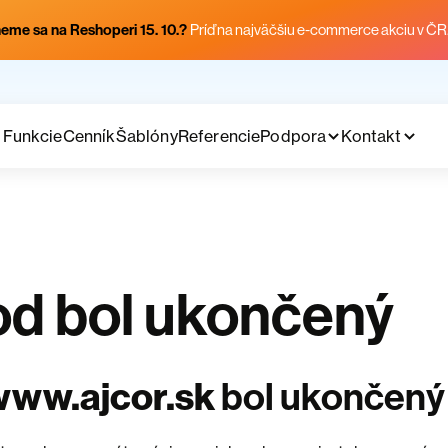
eme sa na Reshoperi 15. 10.?
Príď na najväčšiu e-commerce akciu v ČR
Funkcie
Cenník
Šablóny
Referencie
Podpora
Kontakt
d bol ukončený
www.ajcor.sk
bol ukončený