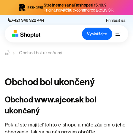
Stretneme sa na Reshoperi 15. 10.?
Príď na najväčšiu e-commerce akciu v ČR.
+421 948 922 444
Prihlásiť sa
Vyskúšajte
Obchod bol ukončený
Obchod bol ukončený
Obchod
www.ajcor.sk
bol
ukončený
Pokiaľ ste majiteľ tohto e-shopu a máte záujem o jeho
obnovenie, tak sa na nás prosím obráťte.