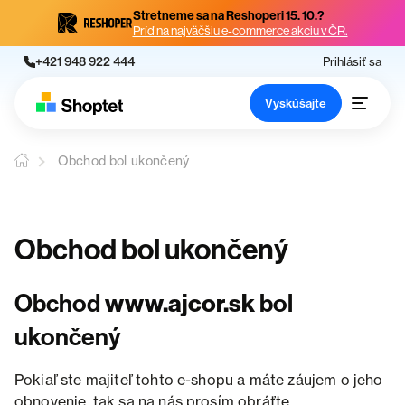
Stretneme sa na Reshoperi 15. 10.?
Príď na najväčšiu e-commerce akciu v ČR.
+421 948 922 444
Prihlásiť sa
Vyskúšajte
Obchod bol ukončený
Obchod bol ukončený
Obchod
www.ajcor.sk
bol
ukončený
Pokiaľ ste majiteľ tohto e-shopu a máte záujem o jeho
obnovenie, tak sa na nás prosím obráťte.